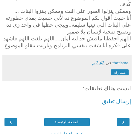
كدة..
وممكن ينزلوا الصور على النت وممكن يبتزوا البنات ...
أنا حبيت أقول لكم الموضوع دة لأنى حسيت بمدى خطورته
على البنات اللى نيتها سليمة..وييجى حظها فى واحد زى دة
وتصبح ضحية لإنسان بلا ضمير
اللهم احفظنا مافيش حد ليه أمان....اللهم بلغت اللهم فاشهد
على فكره أنا شفت بنفسي البرنامج وياريت تنقلو الموضوع
thatisme
في
2:42 م
مشاركة
ليست هناك تعليقات:
إرسال تعليق
›
‹
الصفحة الرئيسية
عرض إصدار الويب