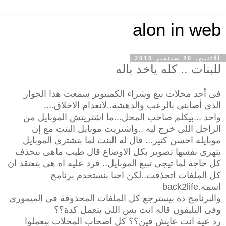
alon in web
الاثنين، 20 سبتمبر 2010
للبنات .. كله ياخد باله
فى أحد محلات بيع وشراء الكمبيوتر سمعت هذا الحوار
الذى أصابنى بالرعب والدهشة..لانعدام الاخلاق....
واحد ...بيكلم صاحب المحل...ما اشتريتش الموبايل من
الراجل اللى خرج ليه ..واشتريت موبايل البنت مع إن
موبايله احسن كتير... قال له البنت لما بتشترى الموبايل
بتهرى نفسها تصوير بكل الاوضاع قال طيب ماهى بتحذف
كل حاجة لما تيجى تبيع الموبايل.. فرد عليه اه هى بتعتقد ان
كل الملفات اتحذفت..لكن احنا بنستخدم برنامج
اسمه.back2life
والبرنامج دة بيسترجع كل الملفات المحذوفة فى الميمورى
وفى التليفون قاله انت بس اللى بتعمل كدة؟؟
رد عيه انت عايش فين؟؟ كل اصحاب المحلات بيعملوا