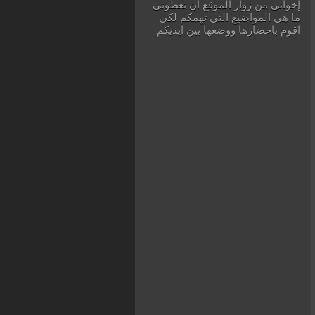
إخوانى من زوار الموقع ان تعطونى
ما هى المواضيع التى تهمكم لكى
اقوم باحضارها ووضعها بين ايديكم