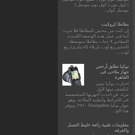
| كول تون | كول تون موبنيل |
موبنيل كول...
بطاطا كروكيت
إن كنت من محبين البطاطا فلا تتردد
أبدا في عمل هذه الوصفة اللذيذة.
المقادير 4 حبات بطاطا متوسطة
الحجم ربع آوب بازيلاء (اختياري) ربع
آوب ...
نوكيا تطلق أرخص
جهاز ملاحى فى
القاهرة
اختارت نوكيا مصر
لتكشف منها لأول
مرة، عن أحدث أجهزتها المتخصصة
فى الخرائط وأنظمة الملاحة، وهو
جهاز نوكيا Navigation ٢٧١٠. ويوفر
هذا الج...
معلومات طبية رائعة خليط العسل
والقرفه