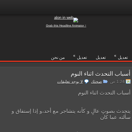
↑ Grab this Headline Animator
»
»
تعديل
تعديل
تعديل
من نحن
أسباب التحدث اثناء النوم
1:24 ص
صحتك
لا يوجد تعليقات
أسباب التحدث اثناء النوم
يتحدث بصوتٍ عالٍ و كأنه يتشاجر مع أحد،و إذا إستفاق و
سألته عما كان