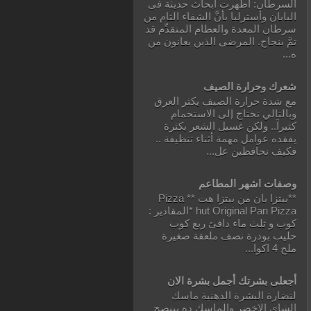
السرطان: أظهرت أبحاث حديثة في
اليابان وأسترليا بأنَّ الشفاء التام من
سرطان المعدة والعظام المتقدِّم قد
تمَّ بنجاح. المرضى الذين يعانون من
ه...
شعرك وحرارة الصيف
مع شدة حرارة الصيف يكثر العرق
وبالتالي نحتاج إلى الاستحمام
كثيراً.. ولكن غسيل الشعر بكثرة
يفقده عوامل مهمة أثناء تنظيفة ..
فكيف نحافظين عل...
وصفات اشهر المطاعم
**بيتزا بان من بيتزا هت ** Pizza
hut Original Pan Pizza *المقادير :
كوب و ثلث ماء دافئ ربع كوب
حليب بودرة نصف ملعقة صغيرة
ملح 4 اكوا...
أجعلى بشرتك أجمل بشرة الان
لنضارة البشرة الدهنية ماسك
الشاى الاخضر والماسك ده بينصح