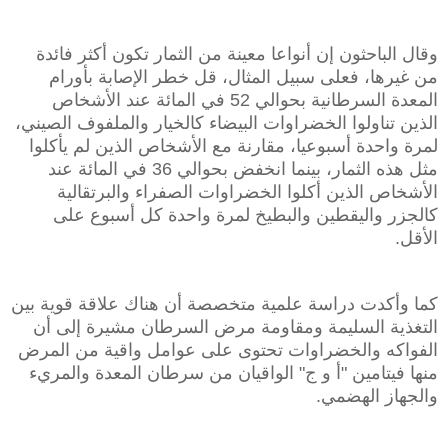
وقال الباحثون إن أنواعا معينة من الثمار تكون أكثر فائدة
من غيرها، فعلى سبيل المثال، قل خطر الإصابة بأورام
المعدة السرطانية بحوالي 52 في المائة عند الأشخاص
الذين تناولوا الخضراوات البيضاء كالخيار والملفوف الصيني،
لمرة واحدة أسبوعيا، مقارنة مع الأشخاص الذين لم يأكلوا
مثل هذه الثمار، بينما انخفض بحوالي 36 في المائة عند
الأشخاص الذين أكلوا الخضراوات الصفراء والبرتقالية
كالجزر واليقطين والبطيخ لمرة واحدة كل أسبوع على
الأقل.
كما وأكدت دراسة علمية متخصصة أن هناك علاقة قوية بين
‏التغذية السليمة ومقاومة مرض السرطان مشيرة إلى أن
الفواكه والخضراوات تحتوى على ‏عوامل واقية من المرض
منها فيتامين "أ و ج" الواقيان من سرطان المعدة والمريء‏
‏والجهاز الهضمي. ‏