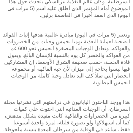
السرطانية. وكان عالم التغذية بيزالسكي يتحدث حول هذا
الموضوع أمام المؤتمر الذي أطلق عليه اسم (5 مرات في
اليوم) الذي انعقد أخيرا في العاصمة برلين.
وتعتبر (5 مرات في اليوم) مبادرة عالمية هدفها إثبات الفوائد
الصحية لعملية التغذية يوميا بخمس وجبات من الخضروات
والفواكه. وتعادل الوجبات المصغرة الخمس نحو 600 غم
من الفواكه والخضر كل يوم بالنسبة للإنسان البالغ. ويقول
قادة الحملة، حسب صحيفة الشرق الأوسط، إن المشاركين
فيها ليسوا بحاجة إلى ميزان لأن حبة الفاكهة أو مجموعة
الخضار التي تملأ كف اليد تعادل وجبة كاملة من الوجبات
الخمس المطلوبة.
هذا ووجد الباحثون اليابانيون في دراستهم التي نشرتها مجلة
السرطان، أن الوجبات الغذائية التي احتوت على كميات
كبيرة من الخضراوات والفاكهة كانت مفيدة بشكل مدهش،
كما أن استهلاكها ولو بصورة قليلة، لمرة واحدة أسبوعيا
فقط، ساعد في الوقاية من سرطان المعدة بنسبة ملحوظة.