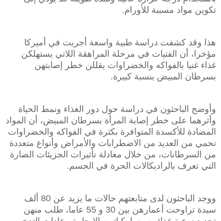
تكوين مواد مسببة للأورام.
هذا وقد كشفت دراسة طبية واسعة أجريت في أميركا
مؤخرا، أن الفتيات في مرحلة المراهقة اللاتي يستهلكن
غذاء غنيا بالفواكه والخضراوات يقللن خطر إصابتهن
بسرطان المبيض بنسبة كبيرة.
وأوضح الباحثون في دراسة حول دور الغذاء ونمط الحياة
وأثرهما على خطر إصابة المرأة بسرطان المبيض، أن المواد
المضادة للأكسدة المتوافرة بكثرة في الفواكه والخضراوات
تحمي من العديد من الاضطرابات والأمراض وأنواع متعددة
من السرطانات، من خلال معادلة تأثيرات الجزيئات الضارة
التي تعرف بالراديكالات الحرة في الجسم.
ووجد الباحثون لدى متابعتهم حالات ما يزيد عن 80 ألف
سيدة تراوحت أعمارهن بين 30 و 55 عاما، طلب منهن
تحديد نوعية غذائهن وسلوكياتهن الإيجابية وعادات التدخين