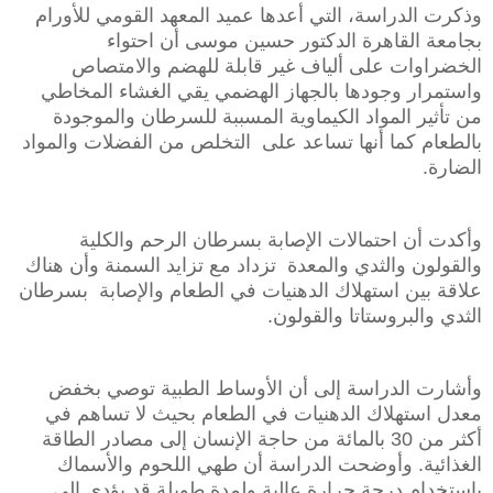
وذكرت الدراسة، التي أعدها عميد المعهد ‏القومي للأورام
بجامعة القاهرة الدكتور حسين موسى أن احتواء
الخضراوات على ألياف ‏غير قابلة للهضم والامتصاص
واستمرار وجودها بالجهاز الهضمي يقي الغشاء المخاطي
‏‏من تأثير المواد الكيماوية المسببة للسرطان والموجودة
بالطعام كما أنها تساعد على ‏ ‏التخلص من الفضلات والمواد
الضارة.
وأكدت أن احتمالات الإصابة بسرطان الرحم والكلية
والقولون والثدي والمعدة ‏ ‏تزداد مع تزايد السمنة وأن هناك
علاقة بين استهلاك الدهنيات في الطعام والإصابة ‏ ‏بسرطان
الثدي والبروستاتا والقولون.
‏وأشارت الدراسة إلى أن الأوساط الطبية توصي بخفض
معدل استهلاك الدهنيات في‏ ‏الطعام بحيث لا تساهم في
أكثر من 30 بالمائة من حاجة الإنسان إلى مصادر الطاقة
‏الغذائية. ‏وأوضحت الدراسة أن طهي اللحوم والأسماك
باستخدام درجة حرارة عالية ولمدة طويلة‏ ‏قد يؤدي إلى